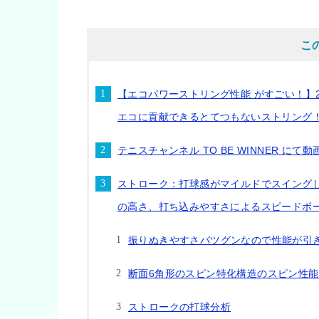
こ
【エコパワーストリング性能 がすごい！】2
エコに貢献できるとてつもないストリング！ 
テニスチャンネル TO BE WINNER に
ストローク：打球感がマイルドでスイング
の高さ、打ち込みやすさによるスピードボ
振りぬきやすさバツグンなので性能が引
断面6角形のスピン特化構造のスピン性
ストロークの打球分析