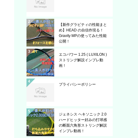
【新作グラビティの性能まと
め】HEAD の自信作現る！
Gravity MPの使ってみた性能
公開！
エコパワー 1.25 ( LUXILON )
ストリング解説インプレ動
画！
プライバシーポリシー
ジェネシス ヘキソニック 2.0
ハードヒッター好みの打球感
の断面六角形ストリング解説
インプレ動画！