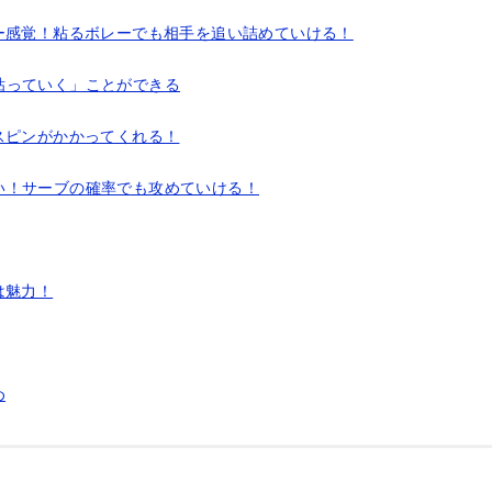
ー感覚！粘るボレーでも相手を追い詰めていける！
粘っていく」ことができる
スピンがかかってくれる！
い！サーブの確率でも攻めていける！
は魅力！
め