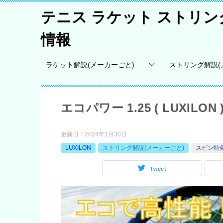
テニス ラケット ストリ
情報
ラケット解説(メーカーごと)
ストリング解説(
エコパワー 1.25 ( LUXI
更新日：
2024年1月30日
LUXILON
ストリング解説(メーカーごと)
スピン特
Tweet