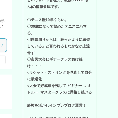
ん)の情報倉庫です。
〇テニス歴10年くらい。
角形
強く
〇30歳になって始めたテニスにハマ
る。
〇以降周りからは「狂ったように練習
している」と言われるもなかなか上達
せず
〇市民大会ビギナークラス負け続
け・・・
○ラケット・ストリングを見直して自分
に最適化
○大会で好成績を残して ビギナー → ミ
ドル → マスタークラスに昇格し続ける
経験を活かしインプレブログ運営！