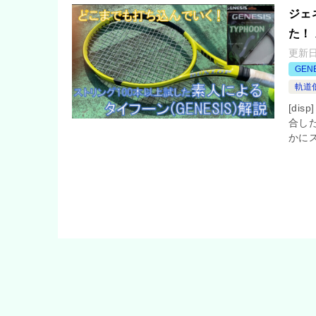
ジェ
た！
更新
GEN
軌道
[di
合し
かにス