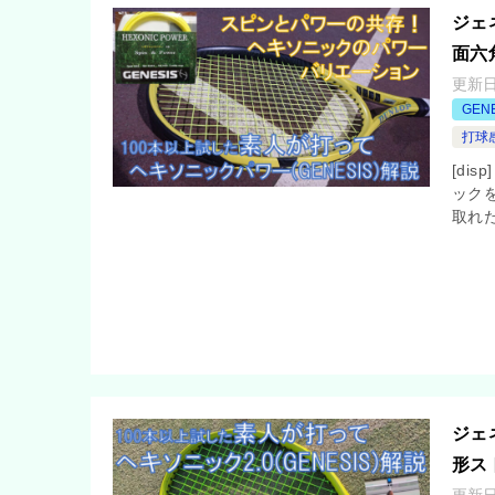
ジェ
面六
更新
GEN
打球
[di
ック
取れ
ジェ
形ス