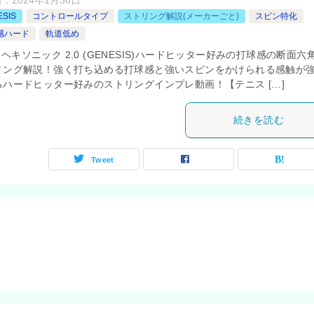
日：
2024年1月30日
ESIS
コントロールタイプ
ストリング解説(メーカーごと)
スピン特化
感ハード
軌道低め
sp] ヘキソニック 2.0 (GENESIS)ハードヒッター好みの打球感の断面六
リング解説！強く打ち込める打球感と強いスピンをかけられる感触が
るハードヒッター好みのストリングインプレ動画！【テニス […]
続きを読む
Tweet