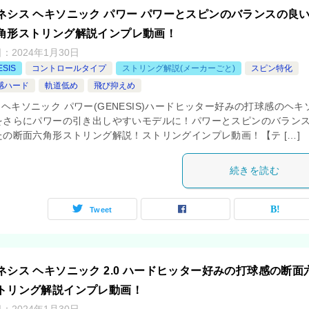
ネシス ヘキソニック パワー パワーとスピンのバランスの良
角形ストリング解説インプレ動画！
日：
2024年1月30日
ESIS
コントロールタイプ
ストリング解説(メーカーごと)
スピン特化
感ハード
軌道低め
飛び抑えめ
sp] ヘキソニック パワー(GENESIS)ハードヒッター好みの打球感のヘキ
をさらにパワーの引き出しやすいモデルに！パワーとスピンのバラン
たの断面六角形ストリング解説！ストリングインプレ動画！【テ […]
続きを読む
Tweet
ネシス ヘキソニック 2.0 ハードヒッター好みの打球感の断面
トリング解説インプレ動画！