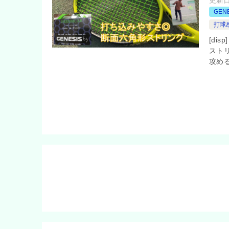
更新
GEN
打球
[di
スト
攻め