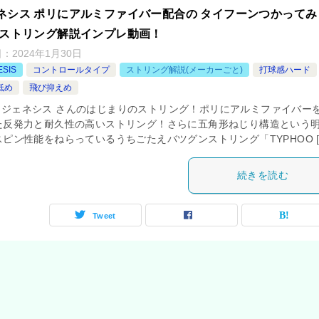
ネシス ポリにアルミファイバー配合の タイフーンつかってみ
 ストリング解説インプレ動画！
日：
2024年1月30日
ESIS
コントロールタイプ
ストリング解説(メーカーごと)
打球感ハード
低め
飛び抑えめ
sp] ジェネシス さんのはじまりのストリング！ポリにアルミファイバー
た反発力と耐久性の高いストリング！さらに五角形ねじり構造という
ピン性能をねらっているうちごたえバツグンストリング「TYPHOO [
続きを読む
Tweet