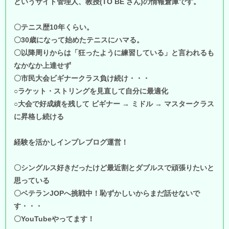
というサイト管理人、教授(TO BE さん)の情報倉庫です。
〇テニス歴10年くらい。
〇30歳になって始めたテニスにハマる。
〇以降周りからは「狂ったように練習している」と言われるも
なかなか上達せず
〇市民大会ビギナークラス負け続け・・・
○ラケット・ストリングを見直して自分に最適化
○大会で好成績を残して ビギナー → ミドル → マスタークラス
に昇格し続ける
経験を活かしインプレブログ運営！
〇シングルス好きだったけど最近割とダブルスで頑張りたいと
思っている
〇ベテランJOPへ挑戦中！恥ずかしいからまだ話せないで
す・・・
〇YouTubeやってます！