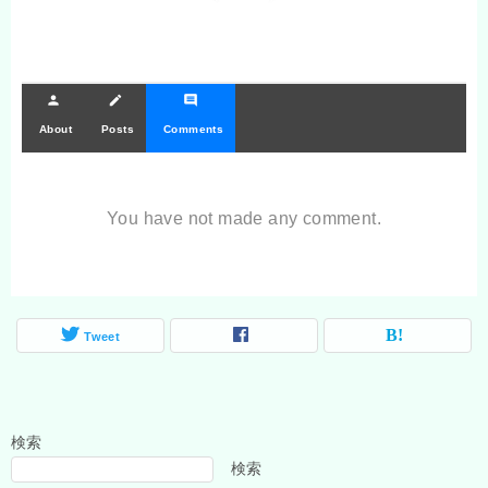
person
create
comment
About
Posts
Comments
You have not made any comment.
Tweet
検索
検索