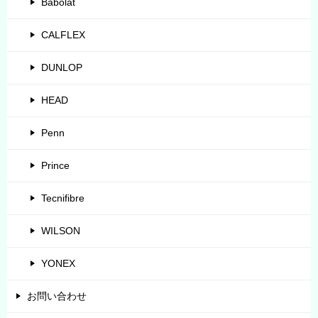
Babolat
CALFLEX
DUNLOP
HEAD
Penn
Prince
Tecnifibre
WILSON
YONEX
お問い合わせ