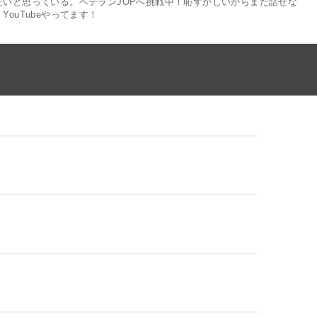
たいと思っている。ベテランJOPへ挑戦中！恥ずかしいからまだ話せな
YouTubeやってます！