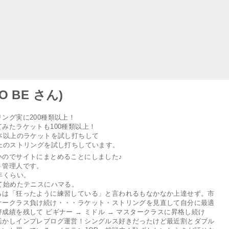
O BE さん)
ング実に200種類以上！
みたラケットも100種類以上！
0本以上のラケットを試し打ちして
以上のストリングを試し打ちしています。
いのでサイトにまとめることにしました♪
ト管理人です。
年くらい。
って始めたテニスにハマる。
らは「狂ったように練習している」と言われるもなかなか上達せず。市
ナークラス負け続け・・・ラケット・ストリングを見直して自分に最適
成績を残して ビギナー → ミドル → マスタークラスに昇格し続け
活かしインプレブログ運営！シングルス好きだったけど最近割とダブル