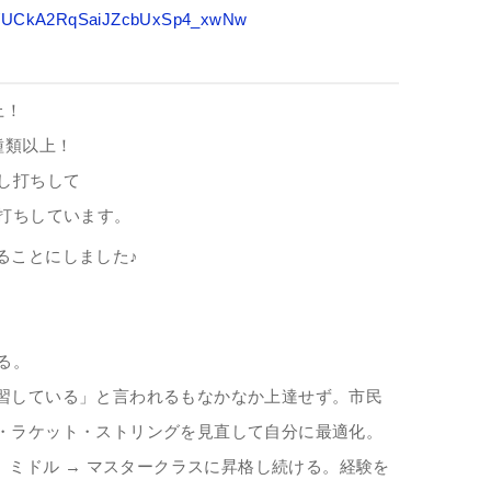
nel/UCkA2RqSaiJZcbUxSp4_xwNw
上！
種類以上！
し打ちして
し打ちしています。
ることにしました♪
る。
習している」と言われるもなかなか上達せず。市民
・ラケット・ストリングを見直して自分に最適化。
→ ミドル → マスタークラスに昇格し続ける。経験を