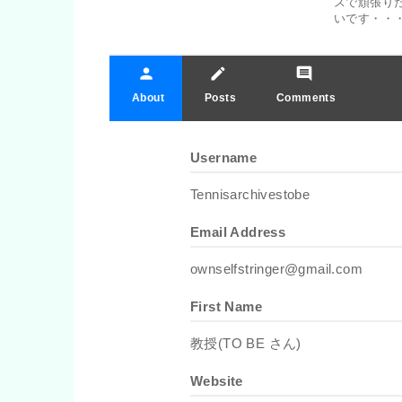
スで頑張り
いです・・・
person
create
comment
About
Posts
Comments
Username
Tennisarchivestobe
Email Address
ownselfstringer@gmail.com
First Name
教授(TO BE さん)
Website