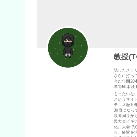
教授(T
試したストリ
さらに打って
今だ年間2
年間50本
もったいな
というサイ
テニス歴10
30歳にな
以降周りか
民大会ビギ
化。大会で好
る。経験を