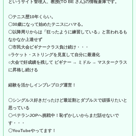
というサイト管理人、教授(TO BE さん)の情報倉庫です。
〇テニス歴10年くらい。
〇30歳になって始めたテニスにハマる。
〇以降周りからは「狂ったように練習している」と言われるも
なかなか上達せず
〇市民大会ビギナークラス負け続け・・・
○ラケット・ストリングを見直して自分に最適化
○大会で好成績を残して ビギナー → ミドル → マスタークラス
に昇格し続ける
経験を活かしインプレブログ運営！
〇シングルス好きだったけど最近割とダブルスで頑張りたいと
思っている
〇ベテランJOPへ挑戦中！恥ずかしいからまだ話せないで
す・・・
〇YouTubeやってます！