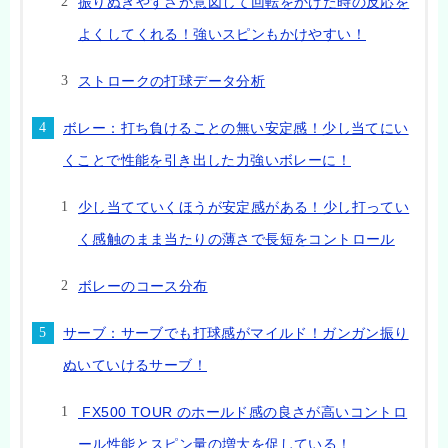
振りぬきやすさが意図して回転をかけた時の反応を
よくしてくれる！強いスピンもかけやすい！
ストロークの打球データ分析
ボレー：打ち負けることの無い安定感！少し当てにい
くことで性能を引き出した力強いボレーに！
少し当てていくほうが安定感がある！少し打ってい
く感触のまま当たりの薄さで長短をコントロール
ボレーのコース分布
サーブ：サーブでも打球感がマイルド！ガンガン振り
ぬいていけるサーブ！
FX500 TOUR のホールド感の良さが高いコントロ
ール性能とスピン量の増大を促している！