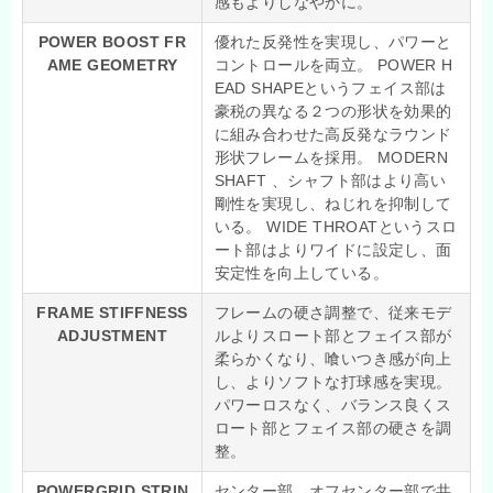
感もよりしなやかに。
POWER BOOST FR
優れた反発性を実現し、パワーと
AME GEOMETRY
コントロールを両立。 POWER H
EAD SHAPEというフェイス部は
豪税の異なる２つの形状を効果的
に組み合わせた高反発なラウンド
形状フレームを採用。 MODERN
SHAFT 、シャフト部はより高い
剛性を実現し、ねじれを抑制して
いる。 WIDE THROATというスロ
ート部はよりワイドに設定し、面
安定性を向上している。
FRAME STIFFNESS
フレームの硬さ調整で、従来モデ
ADJUSTMENT
ルよりスロート部とフェイス部が
柔らかくなり、喰いつき感が向上
し、よりソフトな打球感を実現。
パワーロスなく、バランス良くス
ロート部とフェイス部の硬さを調
整。
POWERGRID STRIN
センター部、オフセンター部で共