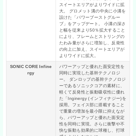
スイートエリアがよりワイドに拡
大。 グロメット溝の中央に小溝を
設けた「パワーブーストグルー
ブ」をアップデート。 小溝の深さ
と幅を従来より50％拡大すること
により、フレームとストリングの
たわみ量がさらに増加し、反発性
の向上に加え、スイートエリアが
よりワイドに拡大。
SONIC CORE Infine
パワーアップと優れた面安定性を
rgy
同時に実現した基幹テクノロジ
ー。 ダンロップの基幹テクノロジ
ーであるソニックコアの素材に、
軽くて反発性と振動吸収性に優れ
た「Inginergy (インフィナジー)を
採用。フェイス部に搭載すること
で重量の増加を最小限に抑えなが
ら、パワーアップと優れた面安定
性を同時に実現。さらに衝撃や不
快な振動も効果的に球種し、打球